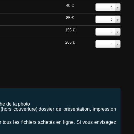
40 €
0
85 €
0
155 €
0
265 €
0
he de la photo
hors couverture),dossier de présentation, impression
our tous les fichiers achetés en ligne. Si vous envisagez