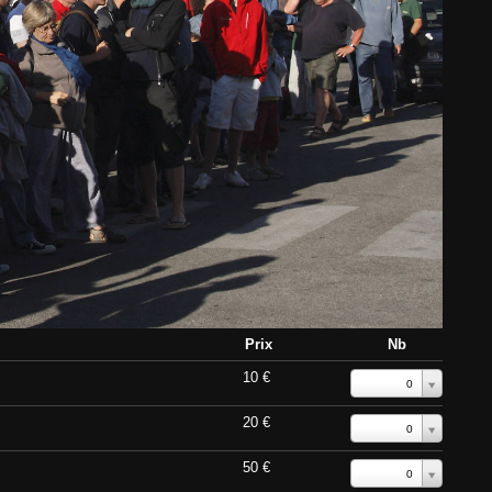
Prix
Nb
10 €
0
20 €
0
50 €
0