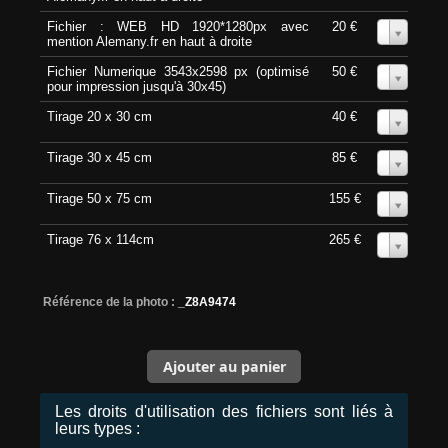
Fichier : WEB HD 1920*1280px avec
20 €
0
mention Alemany.fr en haut à droite
Fichier Numerique 3543x2598 px (optimisé
50 €
0
pour impression jusqu'à 30x45)
Tirage 20 x 30 cm
40 €
0
Tirage 30 x 45 cm
85 €
0
Tirage 50 x 75 cm
155 €
0
Tirage 76 x 114cm
265 €
0
Référence de la photo :
_Z8A9474
Les droits d'utilisation des fichiers sont liés à
leurs types :