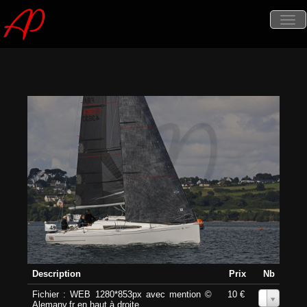
Tog
nav
Description
Prix
Nb
Fichier : WEB 1280*853px avec mention ©
10 €
0
Alemany.fr en haut à droite