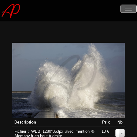
Tog
nav
Description
Prix
Nb
Fichier : WEB 1280*853px avec mention ©
10 €
0
Alemany.fr en haut à droite