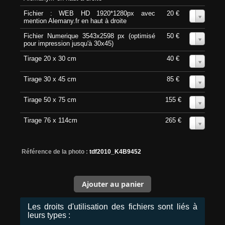
Fichier : WEB HD 1920*1280px avec
20 €
0
mention Alemany.fr en haut à droite
Fichier Numerique 3543x2598 px (optimisé
50 €
0
pour impression jusqu'à 30x45)
Tirage 20 x 30 cm
40 €
0
Tirage 30 x 45 cm
85 €
0
Tirage 50 x 75 cm
155 €
0
Tirage 76 x 114cm
265 €
0
Référence de la photo :
tdf2010_K4B9452
Les droits d'utilisation des fichiers sont liés à
leurs types :