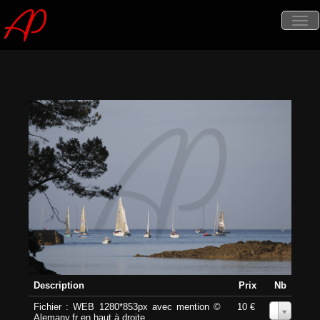
Tog
nav
Description
Prix
Nb
Fichier : WEB 1280*853px avec mention ©
10 €
0
Alemany.fr en haut à droite