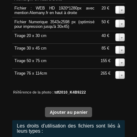
Fichier : WEB HD 1920*1280px avec
20 €
0
mention Alemany.fr en haut à droite
Fichier Numerique 3543x2598 px (optimisé
50 €
0
pour impression jusqu'à 30x45)
Tirage 20 x 30 cm
40 €
0
Tirage 30 x 45 cm
85 €
0
Tirage 50 x 75 cm
155 €
0
Tirage 76 x 114cm
265 €
0
Référence de la photo :
tdf2010_K4B9222
Les droits d'utilisation des fichiers sont liés à
leurs types :