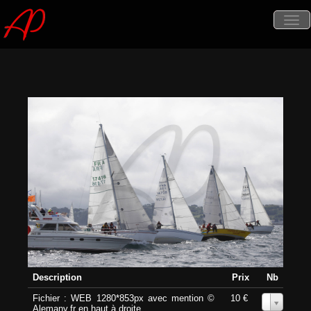
Tog
nav
Description
Prix
Nb
Fichier : WEB 1280*853px avec mention ©
10 €
0
Alemany.fr en haut à droite